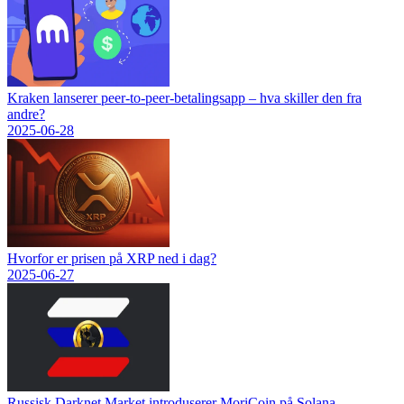
Kraken lanserer peer-to-peer-betalingsapp – hva skiller den fra
andre?
2025-06-28
Hvorfor er prisen på XRP ned i dag?
2025-06-27
Russisk Darknet Market introduserer MoriCoin på Solana