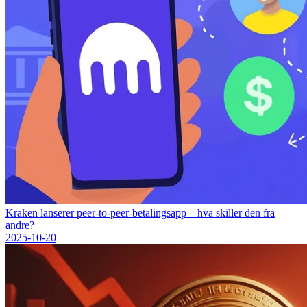
Kraken lanserer peer-to-peer-betalingsapp – hva skiller den fra
andre?
2025-10-20