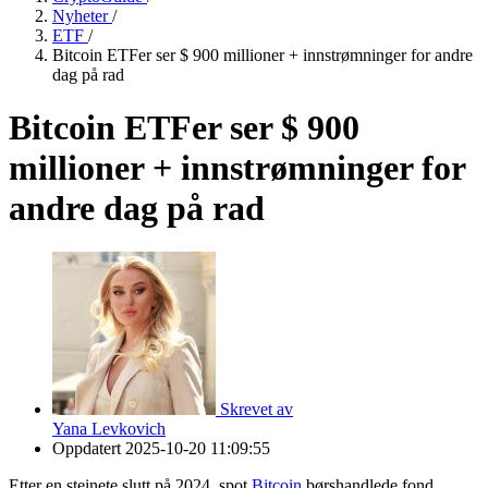
Nyheter
/
ETF
/
Bitcoin ETFer ser $ 900 millioner + innstrømninger for andre
dag på rad
Bitcoin ETFer ser $ 900
millioner + innstrømninger for
andre dag på rad
Skrevet av
Yana Levkovich
Oppdatert
2025-10-20 11:09:55
Etter en steinete slutt på 2024, spot
Bitcoin
børshandlede fond