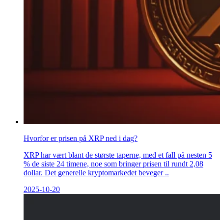
Hvorfor er prisen på XRP ned i dag?
XRP har vært blant de største taperne, med et fall på nesten 5
% de siste 24 timene, noe som bringer prisen til rundt 2,08
dollar. Det generelle kryptomarkedet beveger ..
2025-10-20