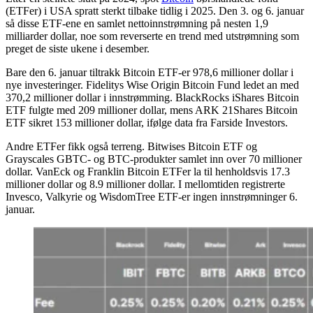
(ETFer) i USA spratt sterkt tilbake tidlig i 2025. Den 3. og 6. januar
så disse ETF-ene en samlet nettoinnstrømning på nesten 1,9
milliarder dollar, noe som reverserte en trend med utstrømning som
preget de siste ukene i desember.
Bare den 6. januar tiltrakk Bitcoin ETF-er 978,6 millioner dollar i
nye investeringer. Fidelitys Wise Origin Bitcoin Fund ledet an med
370,2 millioner dollar i innstrømming. BlackRocks iShares Bitcoin
ETF fulgte med 209 millioner dollar, mens ARK 21Shares Bitcoin
ETF sikret 153 millioner dollar, ifølge data fra Farside Investors.
Andre ETFer fikk også terreng. Bitwises Bitcoin ETF og
Grayscales GBTC- og BTC-produkter samlet inn over 70 millioner
dollar. VanEck og Franklin Bitcoin ETFer la til henholdsvis 17.3
millioner dollar og 8.9 millioner dollar. I mellomtiden registrerte
Invesco, Valkyrie og WisdomTree ETF-er ingen innstrømninger 6.
januar.