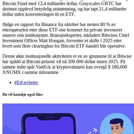
Bitcoin Fund med 12,4 milliarder dollar. Grayscales GBTC har
derimot opplevd betydelig utstrømning, og har tapt 21,4 milliarder
dollar siden konverteringen til en ETF.
Ifølge en rapport fra Binance fra oktober har nesten 80 % av
etterspørselen etter disse ETF-ene kommet fra private investorer
snarere enn institusjoner. Bransjeeksperter, inkludert Bitwises Chief
Investment Officer Matt Hougan, forventer et skifte i 2025 etter
hvert som flere clearinghus for Bitcoin ETF-handel blir operative.
Denne økte institusjonelle aktiviteten er en av grunnene til at Bitwise
har spådd at Bitcoin-prisene vil nå 200 000 dollar innen 2025. På
samme måte spår VanEck at kryptovalutaen kan overgå $ 180,000
XNUMX i samme tidsramme.
#Etf-nyheter
Du vil kanskje også like: