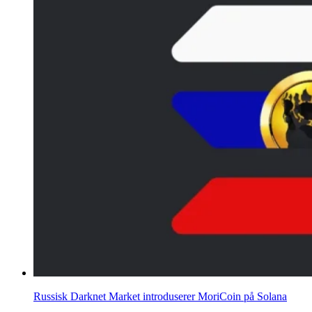
Russisk Darknet Market introduserer MoriCoin på Solana