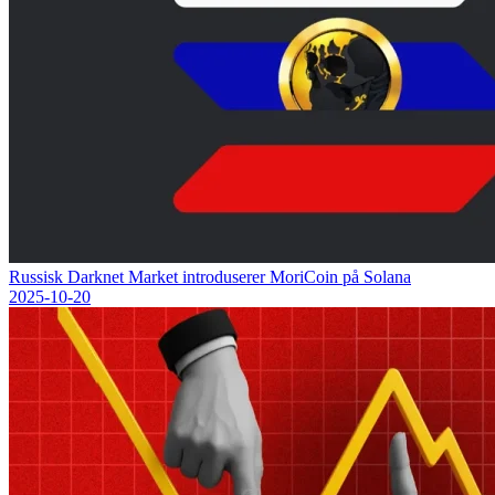
Russisk Darknet Market introduserer MoriCoin på Solana
2025-10-20