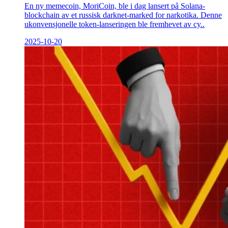
En ny memecoin, MoriCoin, ble i dag lansert på Solana-
blockchain av et russisk darknet-marked for narkotika. Denne
ukonvensjonelle token-lanseringen ble fremhevet av cy..
2025-10-20