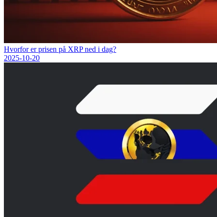
Hvorfor er prisen på XRP ned i dag?
2025-10-20