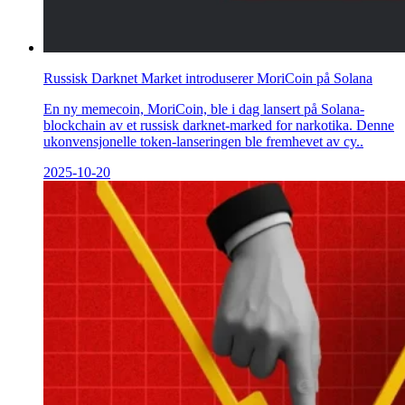
Russisk Darknet Market introduserer MoriCoin på Solana
En ny memecoin, MoriCoin, ble i dag lansert på Solana-
blockchain av et russisk darknet-marked for narkotika. Denne
ukonvensjonelle token-lanseringen ble fremhevet av cy..
2025-10-20