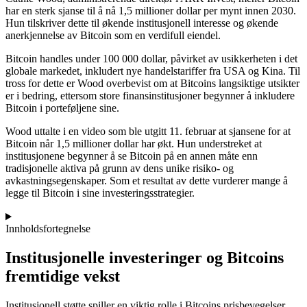
har en sterk sjanse til å nå 1,5 millioner dollar per mynt innen 2030.
Hun tilskriver dette til økende institusjonell interesse og økende
anerkjennelse av Bitcoin som en verdifull eiendel.
Bitcoin handles under 100 000 dollar, påvirket av usikkerheten i det
globale markedet, inkludert nye handelstariffer fra USA og Kina. Til
tross for dette er Wood overbevist om at Bitcoins langsiktige utsikter
er i bedring, ettersom store finansinstitusjoner begynner å inkludere
Bitcoin i porteføljene sine.
Wood uttalte i en video som ble utgitt 11. februar at sjansene for at
Bitcoin når 1,5 millioner dollar har økt. Hun understreket at
institusjonene begynner å se Bitcoin på en annen måte enn
tradisjonelle aktiva på grunn av dens unike risiko- og
avkastningsegenskaper. Som et resultat av dette vurderer mange å
legge til Bitcoin i sine investeringsstrategier.
Innholdsfortegnelse
Institusjonelle investeringer og Bitcoins
fremtidige vekst
Institusjonell støtte spiller en viktig rolle i Bitcoins prisbevegelser.