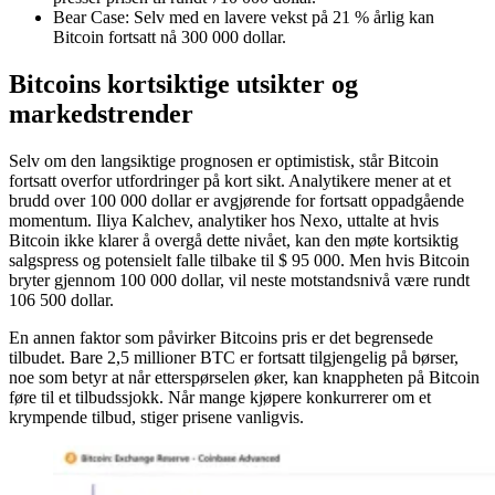
Bear Case: Selv med en lavere vekst på 21 % årlig kan
Bitcoin fortsatt nå 300 000 dollar.
Bitcoins kortsiktige utsikter og
markedstrender
Selv om den langsiktige prognosen er optimistisk, står Bitcoin
fortsatt overfor utfordringer på kort sikt. Analytikere mener at et
brudd over 100 000 dollar er avgjørende for fortsatt oppadgående
momentum. Iliya Kalchev, analytiker hos Nexo, uttalte at hvis
Bitcoin ikke klarer å overgå dette nivået, kan den møte kortsiktig
salgspress og potensielt falle tilbake til $ 95 000. Men hvis Bitcoin
bryter gjennom 100 000 dollar, vil neste motstandsnivå være rundt
106 500 dollar.
En annen faktor som påvirker Bitcoins pris er det begrensede
tilbudet. Bare 2,5 millioner BTC er fortsatt tilgjengelig på børser,
noe som betyr at når etterspørselen øker, kan knappheten på Bitcoin
føre til et tilbudssjokk. Når mange kjøpere konkurrerer om et
krympende tilbud, stiger prisene vanligvis.