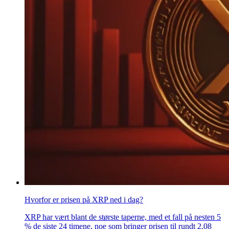
Hvorfor er prisen på XRP ned i dag?
XRP har vært blant de største taperne, med et fall på nesten 5
% de siste 24 timene, noe som bringer prisen til rundt 2,08