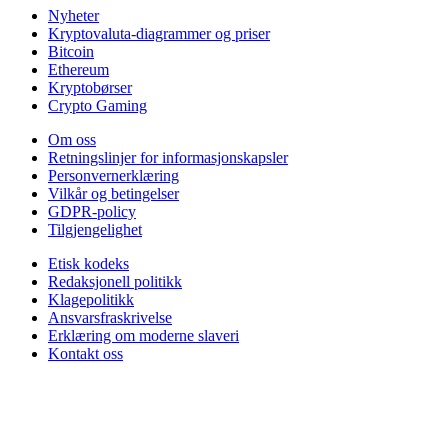
Nyheter
Kryptovaluta-diagrammer og priser
Bitcoin
Ethereum
Kryptobørser
Crypto Gaming
Om oss
Retningslinjer for informasjonskapsler
Personvernerklæring
Vilkår og betingelser
GDPR-policy
Tilgjengelighet
Etisk kodeks
Redaksjonell politikk
Klagepolitikk
Ansvarsfraskrivelse
Erklæring om moderne slaveri
Kontakt oss