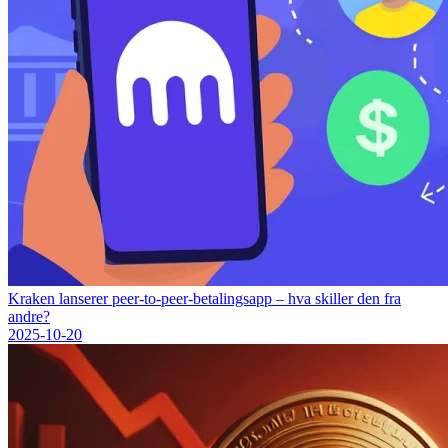
Kraken lanserer peer-to-peer-betalingsapp – hva skiller den fra
andre?
2025-10-20