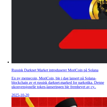
Russisk Darknet Market introduserer MoriCoin på Solana
En ny memecoin, MoriCoin, ble i dag lansert på Solana-
blockchain av et russisk darknet-marked for narkotika. Denne
ukonvensjonelle token-lanseringen ble fremhevet av cy..
2025-10-20