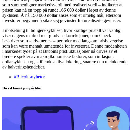
som sammenligner markedsverdi med realisert verdi – indikerer at
prisen kan nå en topp på rundt 166 000 dollar i løpet av denne
syklusen. Å nå 150 000 dollar anses som et rimelig mål, ettersom
investorer begynner å sikre seg gevinster fra urealiserte gevinster.
I motsetning til tidligere sykluser, hvor kraftige prisfall var vanlig,
viser dagens marked mer gradvise korreksjoner, som Check
beskriver som «tidssmerte» – perioder med langsom prisbevegelse
som kan være mentalt utmattende for investorer. Denne modenheten
i markedet tyder på at Bitcoins prisfluktuasjoner nå drives av et
bredere spekter av makroøkonomiske faktorer, som inflasjon,
dollarsyklusen og skiftende aktivallokering, snarere enn utelukkende
av halveringshendelser.
#Bitcoin-nyheter
Du vil kanskje også like: