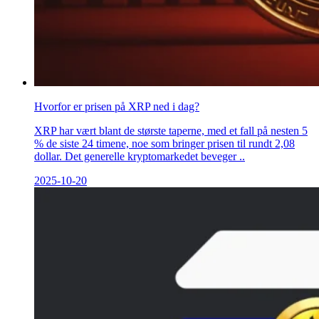
Hvorfor er prisen på XRP ned i dag?
XRP har vært blant de største taperne, med et fall på nesten 5
% de siste 24 timene, noe som bringer prisen til rundt 2,08
dollar. Det generelle kryptomarkedet beveger ..
2025-10-20