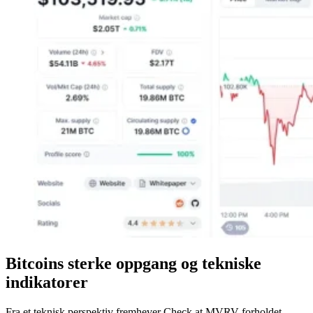
Bitcoins sterke oppgang og tekniske
indikatorer
Fra et teknisk perspektiv fremhever Check at MVRV-forholdet –