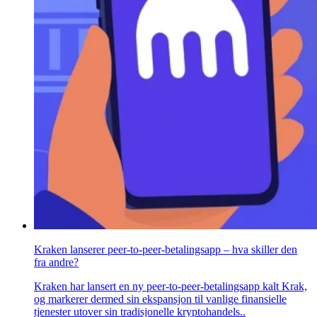
Kraken lanserer peer-to-peer-betalingsapp – hva skiller den
fra andre?
Kraken har lansert en ny peer-to-peer-betalingsapp kalt Krak,
og markerer dermed sin ekspansjon til vanlige finansielle
tjenester utover sin tradisjonelle kryptohandels..