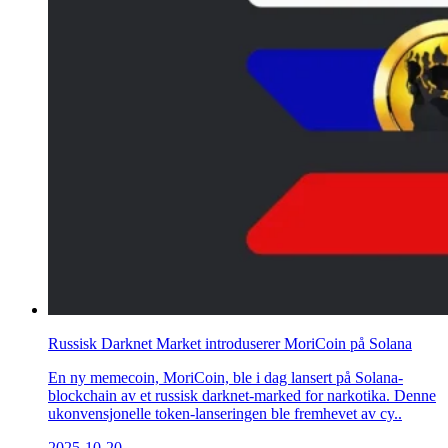
Russisk Darknet Market introduserer MoriCoin på Solana
En ny memecoin, MoriCoin, ble i dag lansert på Solana-
blockchain av et russisk darknet-marked for narkotika. Denne
ukonvensjonelle token-lanseringen ble fremhevet av cy..
2025-10-20