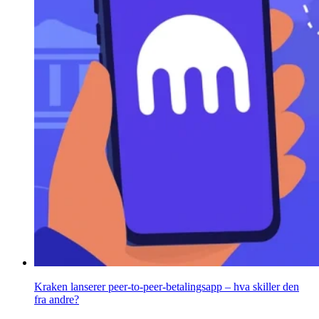
Kraken lanserer peer-to-peer-betalingsapp – hva skiller den
fra andre?