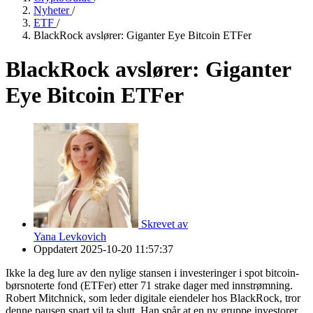
Nyheter
/
ETF
/
BlackRock avslører: Giganter Eye Bitcoin ETFer
BlackRock avslører: Giganter
Eye Bitcoin ETFer
Skrevet av
Yana Levkovich
Oppdatert
2025-10-20 11:57:37
Ikke la deg lure av den nylige stansen i investeringer i spot bitcoin-
børsnoterte fond (ETFer) etter 71 strake dager med innstrømning.
Robert Mitchnick, som leder digitale eiendeler hos BlackRock, tror
denne pausen snart vil ta slutt. Han spår at en ny gruppe investorer