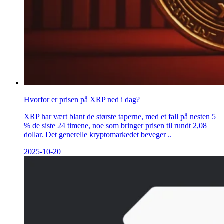
Hvorfor er prisen på XRP ned i dag?
XRP har vært blant de største taperne, med et fall på nesten 5
% de siste 24 timene, noe som bringer prisen til rundt 2,08
dollar. Det generelle kryptomarkedet beveger ..
2025-10-20