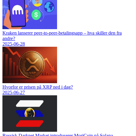
Kraken lanserer peer-to-peer-betalingsapp – hva skiller den fra
andre?
2025-06-28
Hvorfor er prisen på XRP ned i dag?
2025-06-27
Russisk Darknet Market introduserer MoriCoin på Solana