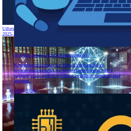
Utforsk de fire typene blokkjedeteknologi
2025-10-20
Hvordan fungerer kryptohandelsroboter?
Kryptohandelsroboter har blitt en integrert del av
kryptovalutamarkedet, og hjelper handelsmenn med å
navigere i den ustabile verdenen av digitale eiendeler med
automat..
2025-10-20