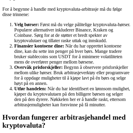
For å begynne å handle med kryptovaluta-arbitrasje må du følge
disse trinnene:
Velg børser:
Først må du velge pålitelige kryptovaluta-børser.
Populære alternativer inkluderer Binance, Kraken og
Coinbase. Sørg for at de støtter et bredt spekter av
kryptovalutaer og tillater raske uttak og innskudd.
Finansier kontoene dine:
Når du har opprettet kontoene
dine, kan du sette inn penger på hver børs. Mange tradere
bruker stablecoins som USDT for å minimere volatiliteten
mens de overfører penger mellom børsene.
Overvåk prisforskjeller:
Begynn å observere prisforskjeller
mellom ulike børser. Bruk arbitrasjeverktøy eller programvare
for å oppdage muligheter til å kjøpe lavt på én børs og selge
høyt på en annen.
Utfør handelen:
Når du har identifisert en lønnsom mulighet,
kjøper du kryptovalutaen på den billigere børsen og selger
den på den dyrere. Nøkkelen her er å handle raskt, ettersom
arbitrasjemuligheter kan forsvinne på få minutter.
Hvordan fungerer arbitrasjehandel med
kryptovaluta?