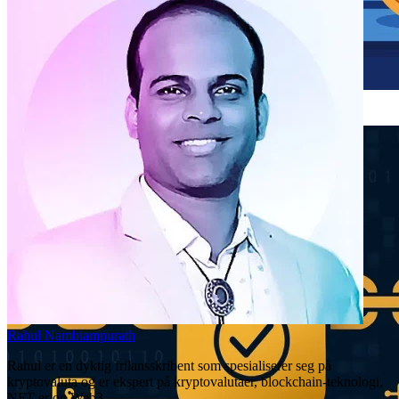
Hvordan fungerer kryptohandelsroboter?
2025-10-20
Rahul Nambiampurath
Rahul er en dyktig frilansskribent som spesialiserer seg på
kryptovaluta og er ekspert på kryptovalutaer, blockchain-teknologi,
NFT-er og Web3.