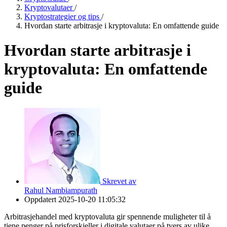
Kryptovalutaer
/
Kryptostrategier og tips
/
Hvordan starte arbitrasje i kryptovaluta: En omfattende guide
Hvordan starte arbitrasje i
kryptovaluta: En omfattende
guide
Skrevet av
Rahul Nambiampurath
Oppdatert
2025-10-20 11:05:32
Arbitrasjehandel med kryptovaluta gir spennende muligheter til å
tjene penger på prisforskjeller i digitale valutaer på tvers av ulike