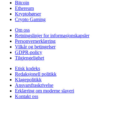
Bitcoin
Ethereum
Kryptobørser
Crypto Gaming
Om oss
Retningslinjer for informasjonskapsler
Personvernerklæring
Vilkår og betingelser
GDPR-policy
Tilgjengelighet
Etisk kodeks
Redaksjonell politikk
Klagepolitikk
Ansvarsfraskrivelse
Erklæring om moderne slaveri
Kontakt oss