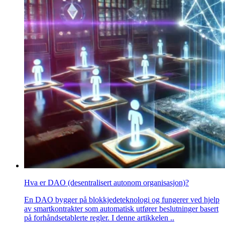
Hva er DAO (desentralisert autonom organisasjon)?
En DAO bygger på blokkjedeteknologi og fungerer ved hjelp
av smartkontrakter som automatisk utfører beslutninger basert
på forhåndsetablerte regler. I denne artikkelen ..