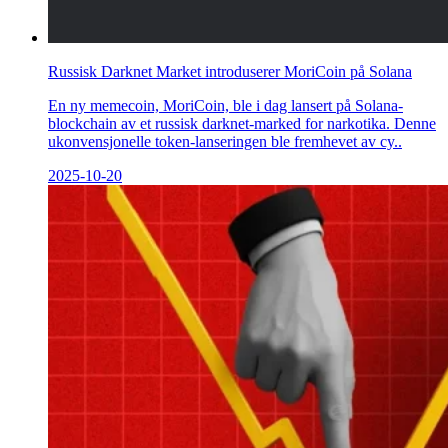
Russisk Darknet Market introduserer MoriCoin på Solana
En ny memecoin, MoriCoin, ble i dag lansert på Solana-
blockchain av et russisk darknet-marked for narkotika. Denne
ukonvensjonelle token-lanseringen ble fremhevet av cy..
2025-10-20