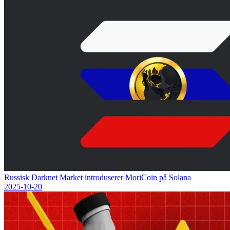
Russisk Darknet Market introduserer MoriCoin på Solana
2025-10-20