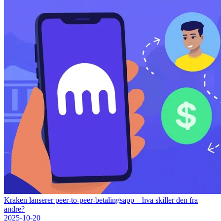
Kraken lanserer peer-to-peer-betalingsapp – hva skiller den fra
andre?
2025-10-20