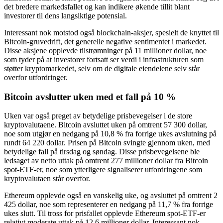
det bredere markedsfallet og kan indikere økende tillit blant
investorer til dens langsiktige potensial.
Interessant nok motstod også blockchain-aksjer, spesielt de knyttet til
Bitcoin-gruvedrift, det generelle negative sentimentet i markedet.
Disse aksjene opplevde tilstrømninger på 11 millioner dollar, noe
som tyder på at investorer fortsatt ser verdi i infrastrukturen som
støtter kryptomarkedet, selv om de digitale eiendelene selv står
overfor utfordringer.
Bitcoin avslutter uken med et fall på 10 %
Uken var også preget av betydelige prisbevegelser i de store
kryptovalutaene. Bitcoin avsluttet uken på omtrent 57 300 dollar,
noe som utgjør en nedgang på 10,8 % fra forrige ukes avslutning på
rundt 64 220 dollar. Prisen på Bitcoin svingte gjennom uken, med
betydelige fall på tirsdag og søndag. Disse prisbevegelsene ble
ledsaget av netto uttak på omtrent 277 millioner dollar fra Bitcoin
spot-ETF-er, noe som ytterligere signaliserer utfordringene som
kryptovalutaen står overfor.
Ethereum opplevde også en vanskelig uke, og avsluttet på omtrent 2
425 dollar, noe som representerer en nedgang på 11,7 % fra forrige
ukes slutt. Til tross for prisfallet opplevde Ethereum spot-ETF-er
relativt moderate uttak på 12,6 millioner dollar. Interessant nok