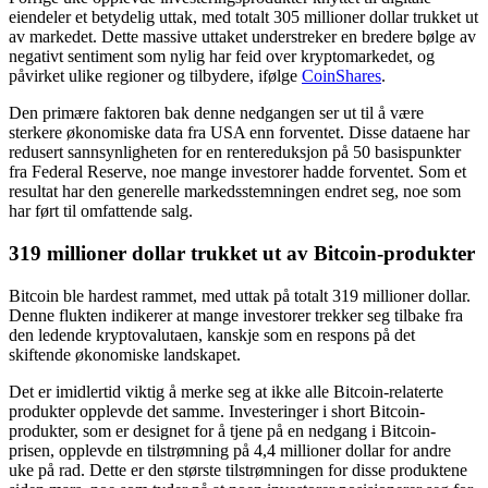
eiendeler et betydelig uttak, med totalt 305 millioner dollar trukket ut
av markedet. Dette massive uttaket understreker en bredere bølge av
negativt sentiment som nylig har feid over kryptomarkedet, og
påvirket ulike regioner og tilbydere, ifølge
CoinShares
.
Den primære faktoren bak denne nedgangen ser ut til å være
sterkere økonomiske data fra USA enn forventet. Disse dataene har
redusert sannsynligheten for en rentereduksjon på 50 basispunkter
fra Federal Reserve, noe mange investorer hadde forventet. Som et
resultat har den generelle markedsstemningen endret seg, noe som
har ført til omfattende salg.
319 millioner dollar trukket ut av Bitcoin-produkter
Bitcoin ble hardest rammet, med uttak på totalt 319 millioner dollar.
Denne flukten indikerer at mange investorer trekker seg tilbake fra
den ledende kryptovalutaen, kanskje som en respons på det
skiftende økonomiske landskapet.
Det er imidlertid viktig å merke seg at ikke alle Bitcoin-relaterte
produkter opplevde det samme. Investeringer i short Bitcoin-
produkter, som er designet for å tjene på en nedgang i Bitcoin-
prisen, opplevde en tilstrømning på 4,4 millioner dollar for andre
uke på rad. Dette er den største tilstrømningen for disse produktene