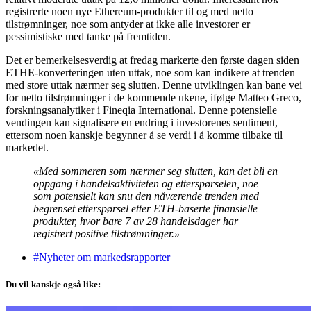
registrerte noen nye Ethereum-produkter til og med netto
tilstrømninger, noe som antyder at ikke alle investorer er
pessimistiske med tanke på fremtiden.
Det er bemerkelsesverdig at fredag markerte den første dagen siden
ETHE-konverteringen uten uttak, noe som kan indikere at trenden
med store uttak nærmer seg slutten. Denne utviklingen kan bane vei
for netto tilstrømninger i de kommende ukene, ifølge Matteo Greco,
forskningsanalytiker i Fineqia International. Denne potensielle
vendingen kan signalisere en endring i investorenes sentiment,
ettersom noen kanskje begynner å se verdi i å komme tilbake til
markedet.
«Med sommeren som nærmer seg slutten, kan det bli en
oppgang i handelsaktiviteten og etterspørselen, noe
som potensielt kan snu den nåværende trenden med
begrenset etterspørsel etter ETH-baserte finansielle
produkter, hvor bare 7 av 28 handelsdager har
registrert positive tilstrømninger.»
#Nyheter om markedsrapporter
Du vil kanskje også like: