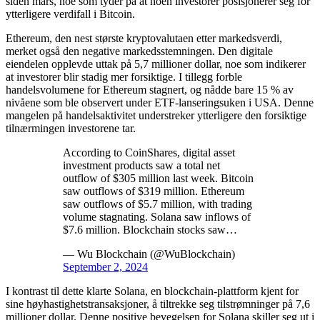
siden mars, noe som tyder på at noen investorer posisjonerer seg for
ytterligere verdifall i Bitcoin.
Ethereum, den nest største kryptovalutaen etter markedsverdi,
merket også den negative markedsstemningen. Den digitale
eiendelen opplevde uttak på 5,7 millioner dollar, noe som indikerer
at investorer blir stadig mer forsiktige. I tillegg forble
handelsvolumene for Ethereum stagnert, og nådde bare 15 % av
nivåene som ble observert under ETF-lanseringsuken i USA. Denne
mangelen på handelsaktivitet understreker ytterligere den forsiktige
tilnærmingen investorene tar.
According to CoinShares, digital asset
investment products saw a total net
outflow of $305 million last week. Bitcoin
saw outflows of $319 million. Ethereum
saw outflows of $5.7 million, with trading
volume stagnating. Solana saw inflows of
$7.6 million. Blockchain stocks saw…
— Wu Blockchain (@WuBlockchain)
September 2, 2024
I kontrast til dette klarte Solana, en blockchain-plattform kjent for
sine høyhastighetstransaksjoner, å tiltrekke seg tilstrømninger på 7,6
millioner dollar. Denne positive bevegelsen for Solana skiller seg ut i