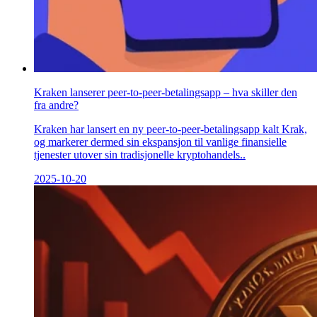
Kraken lanserer peer-to-peer-betalingsapp – hva skiller den
fra andre?
Kraken har lansert en ny peer-to-peer-betalingsapp kalt Krak,
og markerer dermed sin ekspansjon til vanlige finansielle
tjenester utover sin tradisjonelle kryptohandels..
2025-10-20