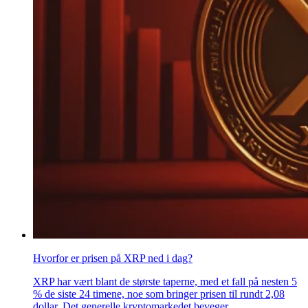
Hvorfor er prisen på XRP ned i dag?
XRP har vært blant de største taperne, med et fall på nesten 5
% de siste 24 timene, noe som bringer prisen til rundt 2,08
dollar. Det generelle kryptomarkedet beveger ..