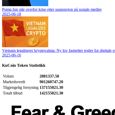
Pump.fun står overfor krise etter suspensjon på sosiale medier
2025-06-18
Vietnam legaliserer kryptovaluta: Ny lov fastsetter regler for digitale e
2025-06-16
KuCoin Token
Statistikk
Volum
2881337.58
Markedsverdi
901260747.20
Tilgjengelig forsyning
137155021.30
Totalt tilbud
142155021.30