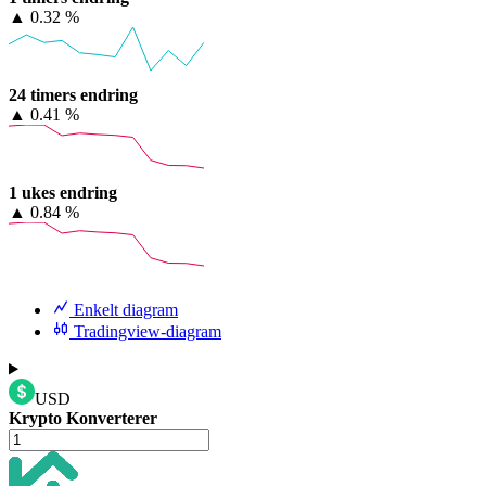
▲
0.32 %
24 timers endring
▲
0.41 %
1 ukes endring
▲
0.84 %
Enkelt diagram
Tradingview-diagram
USD
Krypto Konverterer