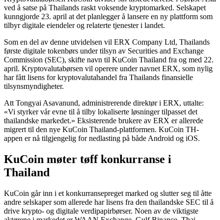
ved å satse på Thailands raskt voksende kryptomarked. Selskapet
kunngjorde 23. april at det planlegger å lansere en ny plattform som
tilbyr digitale eiendeler og relaterte tjenester i landet.
Som en del av denne utvidelsen vil ERX Company Ltd, Thailands
første digitale tokenbørs under tilsyn av Securities and Exchange
Commission (SEC), skifte navn til KuCoin Thailand fra og med 22.
april. Kryptovalutabørsen vil operere under navnet ERX, som nylig
har fått lisens for kryptovalutahandel fra Thailands finansielle
tilsynsmyndigheter.
Att Tongyai Asavanund, administrerende direktør i ERX, uttalte:
«Vi styrker vår evne til å tilby lokaliserte løsninger tilpasset det
thailandske markedet.» Eksisterende brukere av ERX er allerede
migrert til den nye KuCoin Thailand-plattformen. KuCoin TH-
appen er nå tilgjengelig for nedlasting på både Android og iOS.
KuCoin møter tøff konkurranse i
Thailand
KuCoin går inn i et konkurransepreget marked og slutter seg til åtte
andre selskaper som allerede har lisens fra den thailandske SEC til å
drive krypto- og digitale verdipapirbørser. Noen av de viktigste
aktørene i markedet er WAAN Exchange, Gulf Binance, Thai