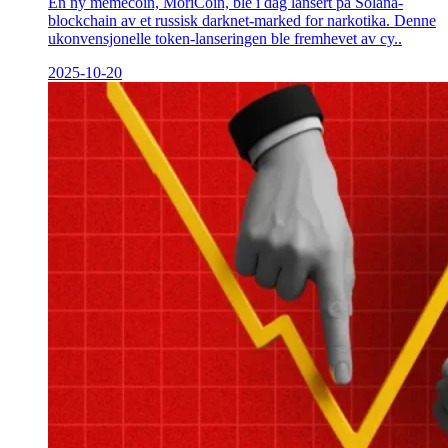
En ny memecoin, MoriCoin, ble i dag lansert på Solana-
blockchain av et russisk darknet-marked for narkotika. Denne
ukonvensjonelle token-lanseringen ble fremhevet av cy..
2025-10-20