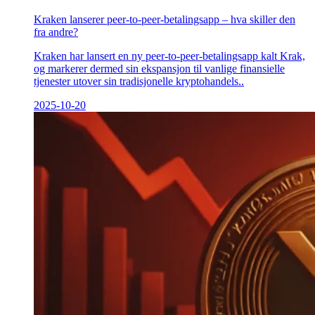
Kraken lanserer peer-to-peer-betalingsapp – hva skiller den
fra andre?
Kraken har lansert en ny peer-to-peer-betalingsapp kalt Krak,
og markerer dermed sin ekspansjon til vanlige finansielle
tjenester utover sin tradisjonelle kryptohandels..
2025-10-20