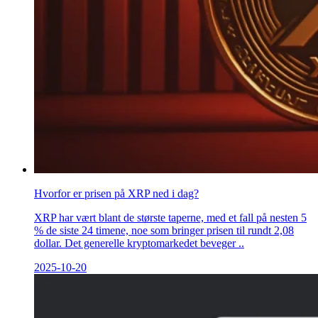
Hvorfor er prisen på XRP ned i dag?
XRP har vært blant de største taperne, med et fall på nesten 5
% de siste 24 timene, noe som bringer prisen til rundt 2,08
dollar. Det generelle kryptomarkedet beveger ..
2025-10-20