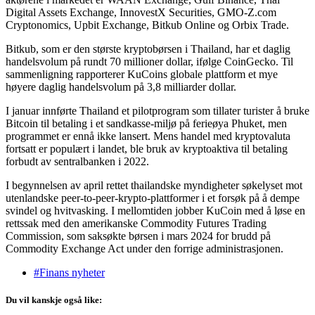
Digital Assets Exchange, InnovestX Securities, GMO-Z.com
Cryptonomics, Upbit Exchange, Bitkub Online og Orbix Trade.
Bitkub, som er den største kryptobørsen i Thailand, har et daglig
handelsvolum på rundt 70 millioner dollar, ifølge CoinGecko. Til
sammenligning rapporterer KuCoins globale plattform et mye
høyere daglig handelsvolum på 3,8 milliarder dollar.
I januar innførte Thailand et pilotprogram som tillater turister å bruke
Bitcoin til betaling i et sandkasse-miljø på ferieøya Phuket, men
programmet er ennå ikke lansert. Mens handel med kryptovaluta
fortsatt er populært i landet, ble bruk av kryptoaktiva til betaling
forbudt av sentralbanken i 2022.
I begynnelsen av april rettet thailandske myndigheter søkelyset mot
utenlandske peer-to-peer-krypto-plattformer i et forsøk på å dempe
svindel og hvitvasking. I mellomtiden jobber KuCoin med å løse en
rettssak med den amerikanske Commodity Futures Trading
Commission, som saksøkte børsen i mars 2024 for brudd på
Commodity Exchange Act under den forrige administrasjonen.
#Finans nyheter
Du vil kanskje også like: