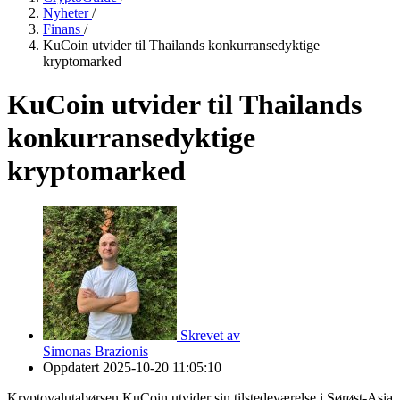
Nyheter
/
Finans
/
KuCoin utvider til Thailands konkurransedyktige
kryptomarked
KuCoin utvider til Thailands
konkurransedyktige
kryptomarked
Skrevet av
Simonas Brazionis
Oppdatert
2025-10-20 11:05:10
Kryptovalutabørsen KuCoin utvider sin tilstedeværelse i Sørøst-Asia