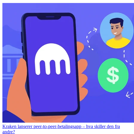
Kraken lanserer peer-to-peer-betalingsapp – hva skiller den fra
andre?