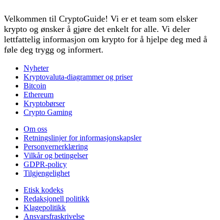
Velkommen til CryptoGuide! Vi er et team som elsker
krypto og ønsker å gjøre det enkelt for alle. Vi deler
lettfattelig informasjon om krypto for å hjelpe deg med å
føle deg trygg og informert.
Nyheter
Kryptovaluta-diagrammer og priser
Bitcoin
Ethereum
Kryptobørser
Crypto Gaming
Om oss
Retningslinjer for informasjonskapsler
Personvernerklæring
Vilkår og betingelser
GDPR-policy
Tilgjengelighet
Etisk kodeks
Redaksjonell politikk
Klagepolitikk
Ansvarsfraskrivelse