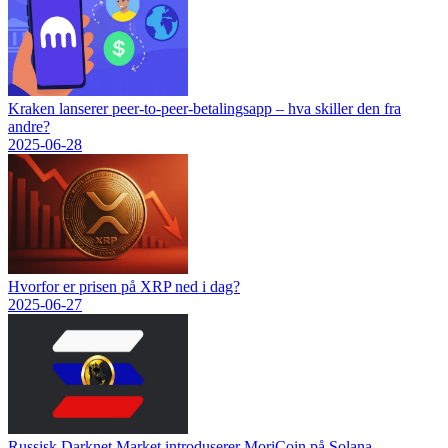
Kraken lanserer peer-to-peer-betalingsapp – hva skiller den fra
andre?
2025-06-28
Hvorfor er prisen på XRP ned i dag?
2025-06-27
Russisk Darknet Market introduserer MoriCoin på Solana