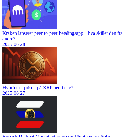
Kraken lanserer peer-to-peer-betalingsapp – hva skiller den fra
andre?
2025-06-28
Hvorfor er prisen på XRP ned i dag?
2025-06-27
Russisk Darknet Market introduserer MoriCoin på Solana