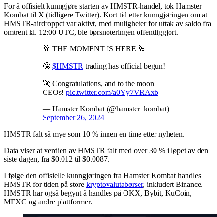
For å offisielt kunngjøre starten av HMSTR-handel, tok Hamster
Kombat til X (tidligere Twitter). Kort tid etter kunngjøringen om at
HMSTR-airdroppet var aktivt, med muligheter for uttak av saldo fra
omtrent kl. 12:00 UTC, ble børsnoteringen offentliggjort.
🥂 THE MOMENT IS HERE 🥂
🤩
$HMSTR
trading has official begun!
🚀 Congratulations, and to the moon,
CEOs!
pic.twitter.com/a0Yy7VRAxb
— Hamster Kombat (@hamster_kombat)
September 26, 2024
HMSTR falt så mye som 10 % innen en time etter nyheten.
Data viser at verdien av HMSTR falt med over 30 % i løpet av den
siste dagen, fra $0.012 til $0.0087.
I følge den offisielle kunngjøringen fra Hamster Kombat handles
HMSTR for tiden på store
kryptovalutabørser
, inkludert Binance.
HMSTR har også begynt å handles på OKX, Bybit, KuCoin,
MEXC og andre plattformer.