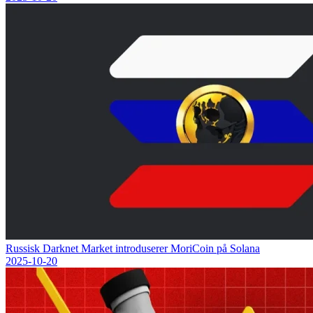
Russisk Darknet Market introduserer MoriCoin på Solana
2025-10-20