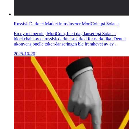
Russisk Darknet Market introduserer MoriCoin på Solana
En ny memecoin, MoriCoin, ble i dag lansert på Solana-
blockchain av et russisk darknet-marked for narkotika. Denne
ukonvensjonelle token-lanseringen ble fremhevet av cy..
2025-10-20