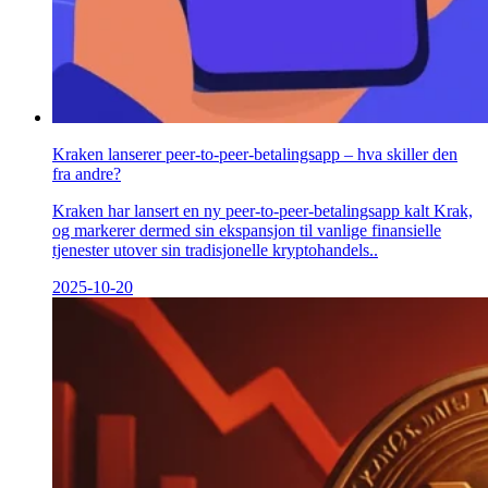
Kraken lanserer peer-to-peer-betalingsapp – hva skiller den
fra andre?
Kraken har lansert en ny peer-to-peer-betalingsapp kalt Krak,
og markerer dermed sin ekspansjon til vanlige finansielle
tjenester utover sin tradisjonelle kryptohandels..
2025-10-20