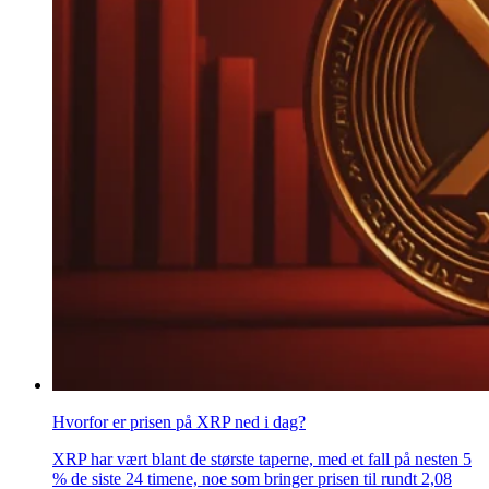
Hvorfor er prisen på XRP ned i dag?
XRP har vært blant de største taperne, med et fall på nesten 5
% de siste 24 timene, noe som bringer prisen til rundt 2,08