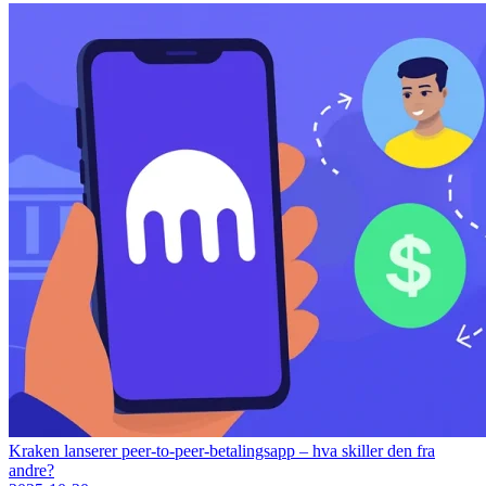
Kraken lanserer peer-to-peer-betalingsapp – hva skiller den fra
andre?