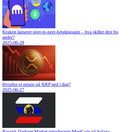
Kraken lanserer peer-to-peer-betalingsapp – hva skiller den fra
andre?
2025-06-28
Hvorfor er prisen på XRP ned i dag?
2025-06-27
Russisk Darknet Market introduserer MoriCoin på Solana