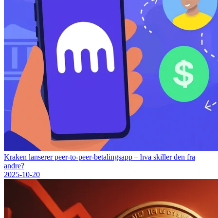
Kraken lanserer peer-to-peer-betalingsapp – hva skiller den fra
andre?
2025-10-20