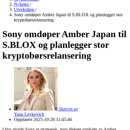
Nyheter
/
Utveksling
/
Sony omdøper Amber Japan til S.BLOX og planlegger stor
kryptobørsrelansering
Sony omdøper Amber Japan til
S.BLOX og planlegger stor
kryptobørsrelansering
Skrevet av
Yana Levkovich
Oppdatert
2025-10-20 11:45:46
I fjor gjorde Sony et strategisk, men diskret oppkjøp av Amber