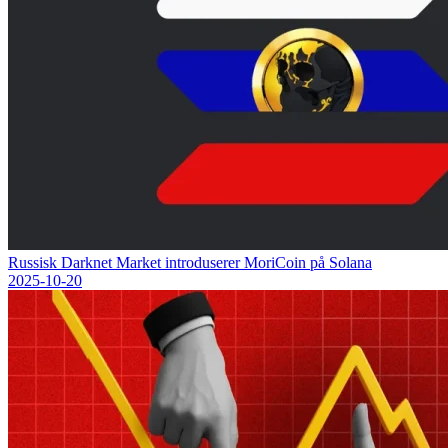
Russisk Darknet Market introduserer MoriCoin på Solana
2025-10-20