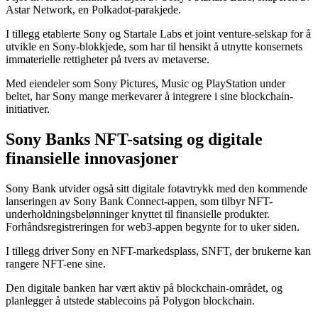
Astar Network, en Polkadot-parakjede.
I tillegg etablerte Sony og Startale Labs et joint venture-selskap for å
utvikle en Sony-blokkjede, som har til hensikt å utnytte konsernets
immaterielle rettigheter på tvers av metaverse.
Med eiendeler som Sony Pictures, Music og PlayStation under
beltet, har Sony mange merkevarer å integrere i sine blockchain-
initiativer.
Sony Banks NFT-satsing og digitale
finansielle innovasjoner
Sony Bank utvider også sitt digitale fotavtrykk med den kommende
lanseringen av Sony Bank Connect-appen, som tilbyr NFT-
underholdningsbelønninger knyttet til finansielle produkter.
Forhåndsregistreringen for web3-appen begynte for to uker siden.
I tillegg driver Sony en NFT-markedsplass, SNFT, der brukerne kan
rangere NFT-ene sine.
Den digitale banken har vært aktiv på blockchain-området, og
planlegger å utstede stablecoins på Polygon blockchain.