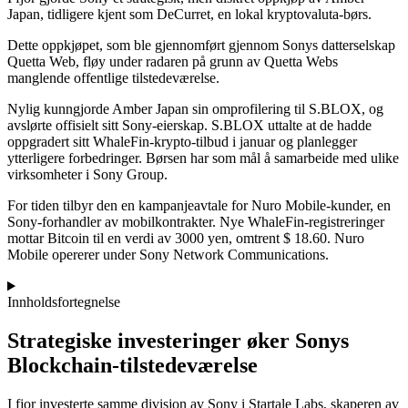
Japan, tidligere kjent som DeCurret, en lokal kryptovaluta-børs.
Dette oppkjøpet, som ble gjennomført gjennom Sonys datterselskap
Quetta Web, fløy under radaren på grunn av Quetta Webs
manglende offentlige tilstedeværelse.
Nylig kunngjorde Amber Japan sin omprofilering til S.BLOX, og
avslørte offisielt sitt Sony-eierskap. S.BLOX uttalte at de hadde
oppgradert sitt WhaleFin-krypto-tilbud i januar og planlegger
ytterligere forbedringer. Børsen har som mål å samarbeide med ulike
virksomheter i Sony Group.
For tiden tilbyr den en kampanjeavtale for Nuro Mobile-kunder, en
Sony-forhandler av mobilkontrakter. Nye WhaleFin-registreringer
mottar Bitcoin til en verdi av 3000 yen, omtrent $ 18.60. Nuro
Mobile opererer under Sony Network Communications.
Innholdsfortegnelse
Strategiske investeringer øker Sonys
Blockchain-tilstedeværelse
I fjor investerte samme divisjon av Sony i Startale Labs, skaperen av