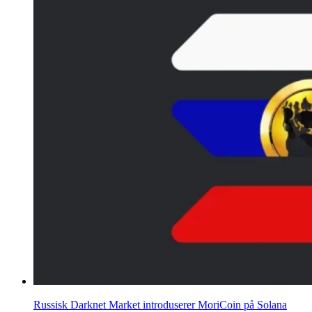
Russisk Darknet Market introduserer MoriCoin på Solana