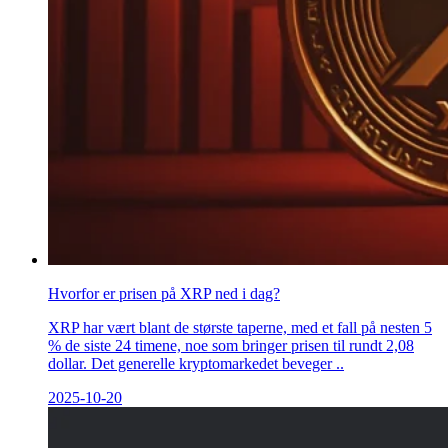
Hvorfor er prisen på XRP ned i dag?
XRP har vært blant de største taperne, med et fall på nesten 5
% de siste 24 timene, noe som bringer prisen til rundt 2,08
dollar. Det generelle kryptomarkedet beveger ..
2025-10-20