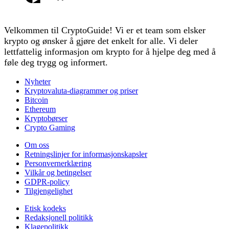
Velkommen til CryptoGuide! Vi er et team som elsker
krypto og ønsker å gjøre det enkelt for alle. Vi deler
lettfattelig informasjon om krypto for å hjelpe deg med å
føle deg trygg og informert.
Nyheter
Kryptovaluta-diagrammer og priser
Bitcoin
Ethereum
Kryptobørser
Crypto Gaming
Om oss
Retningslinjer for informasjonskapsler
Personvernerklæring
Vilkår og betingelser
GDPR-policy
Tilgjengelighet
Etisk kodeks
Redaksjonell politikk
Klagepolitikk