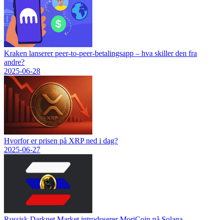
Kraken lanserer peer-to-peer-betalingsapp – hva skiller den fra
andre?
2025-06-28
Hvorfor er prisen på XRP ned i dag?
2025-06-27
Russisk Darknet Market introduserer MoriCoin på Solana