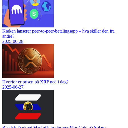
Kraken lanserer peer-to-peer-betalingsapp – hva skiller den fra
andre?
2025-06-28
Hvorfor er prisen på XRP ned i dag?
2025-06-27
Russisk Darknet Market introduserer MoriCoin på Solana