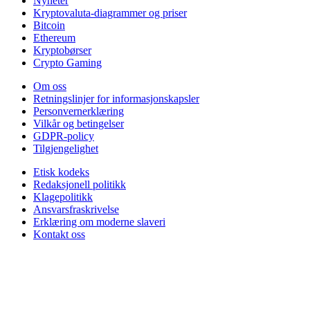
Nyheter
Kryptovaluta-diagrammer og priser
Bitcoin
Ethereum
Kryptobørser
Crypto Gaming
Om oss
Retningslinjer for informasjonskapsler
Personvernerklæring
Vilkår og betingelser
GDPR-policy
Tilgjengelighet
Etisk kodeks
Redaksjonell politikk
Klagepolitikk
Ansvarsfraskrivelse
Erklæring om moderne slaveri
Kontakt oss