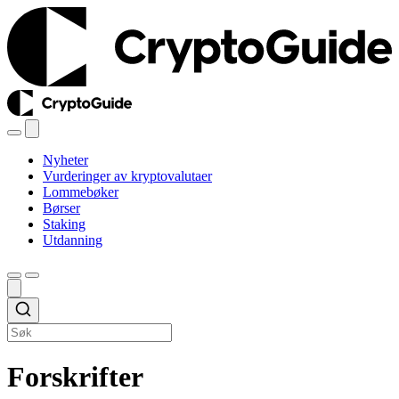
Nyheter
Vurderinger av kryptovalutaer
Lommebøker
Børser
Staking
Utdanning
Forskrifter