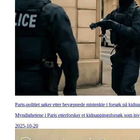
Paris-politiet søker etter bevæpnede mistenkte i forsøk på kidn
Myndighetene i Paris etterforsker et kidnappingsforsøk som inv
2025-10-20