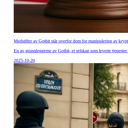
Medstifter av Gotbit står overfor dom for manipulering av kry
En av grunnleggerne av Gotbit, et selskap som leverte tjenester 
2025-10-20