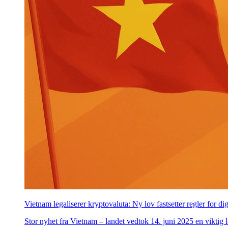
Vietnam legaliserer kryptovaluta: Ny lov fastsetter regler for dig
Stor nyhet fra Vietnam – landet vedtok 14. juni 2025 en viktig lo