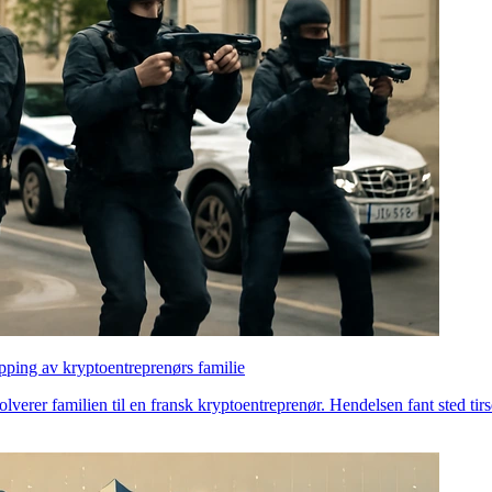
apping av kryptoentreprenørs familie
olverer familien til en fransk kryptoentreprenør. Hendelsen fant sted 