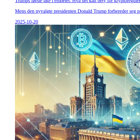
Trumps første uke i embetet: Hva det kan bety for kryptoregule
Mens den nyvalgte presidenten Donald Trump forbereder seg på i
2025-10-20