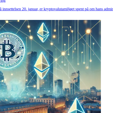
ring
nnsettelsen 20. januar, er kryptovalutamiljøet spent på om hans adminis